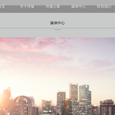
首页
关于尚臻
尚臻公寓
媒体中心
联系我们
上海
尚臻静安服务式公寓
香港
尚臻徐汇服务式公寓
尚臻维港服务式公寓
媒体中心