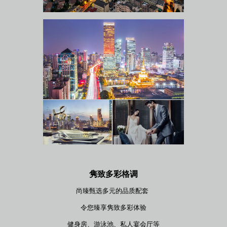
隽致多彩格调
尚臻甄选多元的品质配套
令您臻享隽致多彩体验
健身房、游泳池、私人宴会厅等