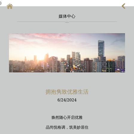
)
媒体中心
首頁
上海酒店式公寓
上海酒店式公寓月租
上海service apartment
上海短租
靜安區酒店
拥抱隽致优雅生活
上海徐匯區酒店
6/24/2024
焕然随心开启优雅
品尚悦格调，筑美妙居住