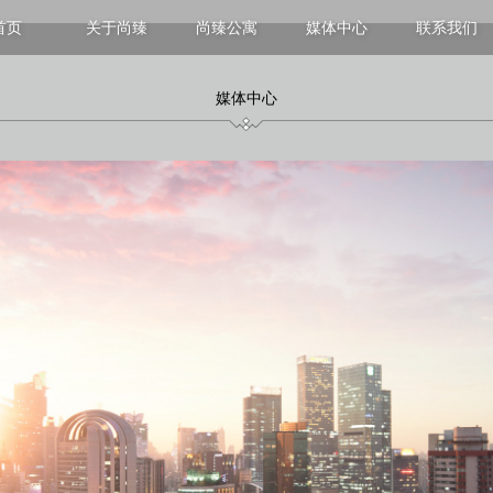
首页
关于尚臻
尚臻公寓
媒体中心
联系我们
上海
尚臻静安服务式公寓
香港
尚臻徐汇服务式公寓
尚臻维港服务式公寓
媒体中心