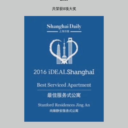
共荣获8项大奖