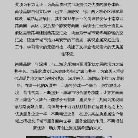
奖项为有力见证，为高品质租赁市场提供更优质的服务体验。
尚臻品牌自创立以来，已在上海静安、徐汇两大核心区域双星
辉映，成功运营项目。其中2015年开业的尚臻静安位于南京西
路商圈，高区可观赏整个静安寺商圈；尚臻徐汇坐落于衡复风
貌区嘉善路与建国西路交汇处，均坐落于城市繁华与静谧的交
汇处，隐逸于城市活力与安宁的平衡点，实现旅居家庭生活、
工作、学习需求的无缝衔接，构建了支持全场景需求的优质居
住环境。
尚臻品牌十年深耕，与上海这座海纳百川蓬勃发展的活力之城
共生长‌。自品牌成立以来始终坚持以“城市共生，为旅居人群提
供温暖异地之家”为核心理念，深度融入上海国际化都市发展脉
络。在新一轮的发展中，上海将搭建一个舞台，努力塑造环
境、营造气氛，不断提升上海城市综合服务功能，让方方面面
在上海这个大舞台上能够长袖善舞、施展身手，共同为实现国
家战略贡献力量。 尚臻与千千万万默默耕耘在这篇土地之上的
优质服务企业一样，不断精进业务，在提供高品质旅居这个领
域上积极发挥城市服务面向世界、服务全国的作用。不断增创
新优势，助力开创上海充满希望的未来。