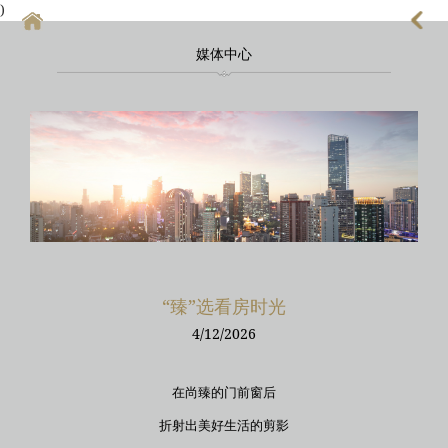
)
媒体中心
首頁
上海酒店式公寓
上海酒店式公寓月租
上海service apartment
上海短租
靜安區酒店
“臻”选看房时光
上海徐匯區酒店
4/12/2026
在尚臻的门前窗后
折射出美好生活的剪影