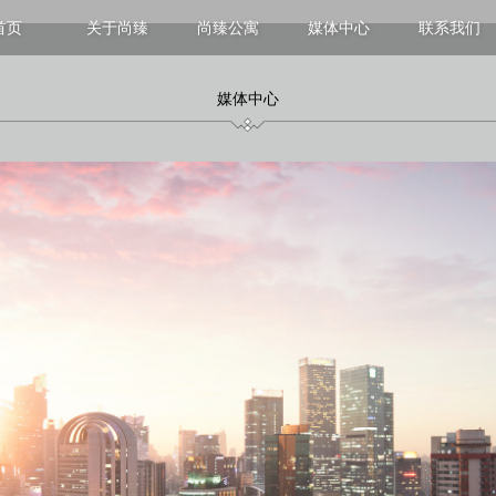
首页
关于尚臻
尚臻公寓
媒体中心
联系我们
上海
尚臻静安服务式公寓
香港
尚臻徐汇服务式公寓
尚臻维港服务式公寓
媒体中心