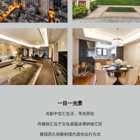
一目一光景
光影中交汇生活，寻光而往
尚臻徐汇位于文化底蕴浓厚的徐汇区
展现历久弥新的
现代居住出行方式