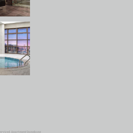
 Apartment\hongkong