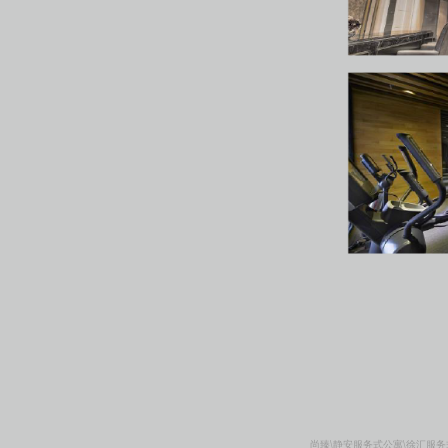
尚臻\静安服务式公寓\徐汇服务式公寓