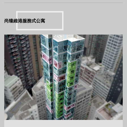
尚臻維港服務式公寓