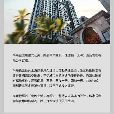
尚臻徐匯服務式公寓，由嘉華集團旗下仕德福（上海）酒店管理有
限公司營運。
尚臻徐匯位於上海歷史悠久且活力躍動的徐匯區，坐落徐匯區嘉善
路與建國西路交匯處，享受城市立體交通的便捷通達。尚臻徐匯擁
有精緻單位，涵蓋兩房、三房、三加一房、四加一房、首層特式、
頂層複式等多種單位選擇，現已正式投入運營。
尚臻徐匯以「雋雅生活」為理念，堅持以人為本的設計，將家居藝
術與實用功能融為一體，打造浪漫優質的生活。