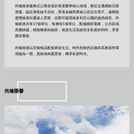
尚臻維港服務式公寓坐落於香港繁華核心地域，鄰近交通網絡完善
便捷。臨近港島線天后站，香港金融商業核心區近在咫尺，遠眺能
盡覽維港壯麗迷人景致，近觀可縱賞維多利亞公園的盎然綠意。尚
臻維港共有57個單位，每層有3個單位，配備兩部電梯，公共區域
高雅靜謐，精致雕琢的細節，保證生活高效安全私密的同時，享受
雍容雅致。
尚臻維港以至臻精品配套締造生活。時尚別致的設施與高雅居所環
境融為一體，賞維港絢麗景致，獨享私密時光。
尚臻榮譽