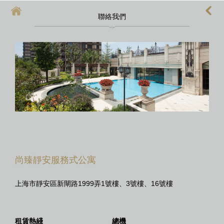
聯絡我們
首頁
上海酒店式公寓
上海酒店式公寓月租
上海service apartment
上海短租
靜安區酒店
上海徐匯區酒店
尚臻靜安服務式公寓
上海市靜安區新閘路1999弄1號樓、3號樓、16號樓
租賃熱綫
總機