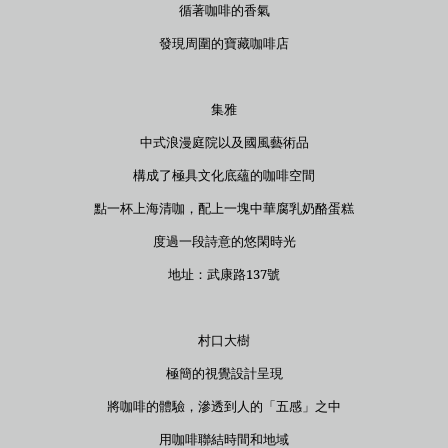
循著咖啡的香氣
發現周圍的寶藏咖啡店
集雅
中式浪漫庭院以及國風藝術品
構成了極具文化底蘊的咖啡空間
點一杯上海清咖，配上一塊中華腐乳奶酪蛋糕
度過一段詩意的悠閑時光
地址：武康路137號
村口大樹
極簡的視覺設計呈現
將咖啡的體驗，滲透到人的「五感」之中
用咖啡聯結時間和地域