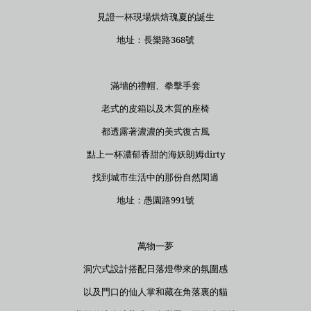
見證一杯現場烘焙瑰夏的誕生
地址：長樂路368號
滿墻的禮帽、拳擊手套
老式的皮箱以及木質的座椅
都透露著濃濃的美式復古風
點上一杯濃郁香甜的海妖朗姆dirty
找到城市生活中的那份自然閑適
地址：愚園路991號
萬物一夢
洞穴式設計搭配日落燈帶來的氛圍感
以及門口的仙人掌和藏在角落裏的貓