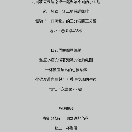
共同將這裏渲染成一處與眾不同的小天地
來一杯獨一無二的特調咖啡
體驗「一口萬物」的三分清醒三分醉
地址：愚園路486號
日式門頭簡單溫馨
整座小店充滿著濃濃的治愈氛圍
一杯顏值頗高的忌廉拿鐵
伴你度過焦糖與可可香味交織的午後
地址：永嘉路260號
放緩腳步
在街頭找到一個舒適的角落
點上一杯咖啡