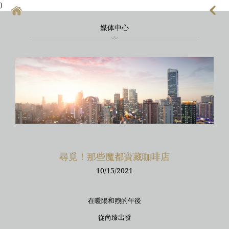
)
媒体中心
首頁
上海酒店式公寓
上海酒店式公寓月租
上海service apartment
上海短租
靜安區酒店
尋覓！那些魔都寶藏咖啡店
上海徐匯區酒店
10/15/2021
在暖陽和煦的午後
從尚臻出發