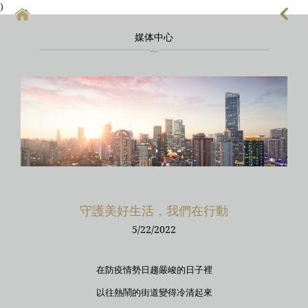
)
媒体中心
首頁
上海酒店式公寓
上海酒店式公寓月租
上海service apartment
上海短租
靜安區酒店
守護美好生活，我們在行動
上海徐匯區酒店
5/22/2022
在防疫情勢日趨嚴峻的日子裡
以往熱鬧的街道變得冷清起來