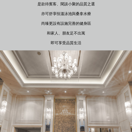
是款待賓客、閑談小聚的品質之選
亦可舒享恒溫泳池與桑拿水療
尚臻更設有設施完善的健身區
和家人、朋友足不出寓
即可享受品質生活