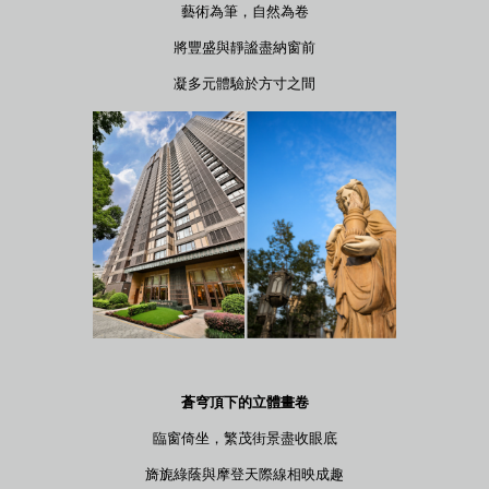
藝術為筆，自然為卷
將豐盛與靜謐盡納窗前
凝多元體驗於方寸之間
蒼穹頂下的立體畫卷
臨窗倚坐，繁茂街景盡收眼底
旖旎綠蔭與摩登天際線相映成趣