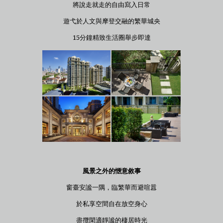
將說走就走的自由寫入日常
遊弋於人文與摩登交融的繁華城央
15分鐘精致生活圈舉步即達
風景之外的愜意敘事
窗臺安謐一隅，臨繁華而避喧囂
於私享空間自在放空身心
盡攬閑適靜謐的棲居時光