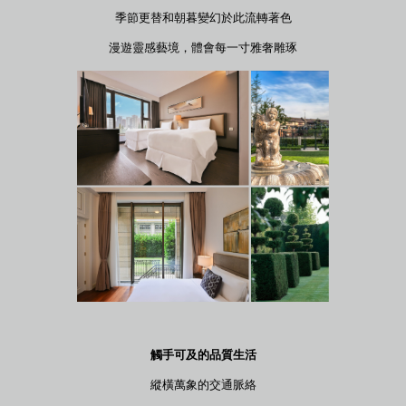
季節更替和朝暮變幻於此流轉著色
漫遊靈感藝境，體會每一寸雅奢雕琢
觸手可及的品質生活
縱橫萬象的交通脈絡