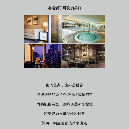
邂逅觸手可及的美好
窗內是家，窗外是世界
或憩於悠然綠意亦或信步繁華都市
尚臻以窗為媒，編織多重臻享體驗
將美好納入每個優雅日常
讓每一幀生活皆成美學典範