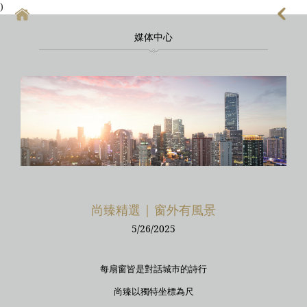
)
媒体中心
首頁
上海酒店式公寓
上海酒店式公寓月租
上海service apartment
上海短租
靜安區酒店
尚臻精選 | 窗外有風景
上海徐匯區酒店
5/26/2025
每扇窗皆是對話城市的詩行
尚臻以獨特坐標為尺