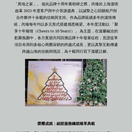
「異地之家」。 值此品牌十周年裏程碑之際，尚臻於上海溫情
啟幕 2025 年度客戶與中介答謝盛典，以誠摯之心回饋租戶與
合作夥伴十余載的信賴與支持。作為品牌延續多年的溫情傳
統，尚臻每年均以多元形式搭建感恩橋梁。本年度活動以 「聚
享十年臻情（Cheers to 10 Years!）」 為主題，在溫馨融洽的
歡聚氛圍中，各方賓朋共同回溯品牌十年發展征程，見證從單
項目布局到多核心商圈深耕的跨越式成長，更以真摯互動傳遞
跨越山海的信賴與情誼，為十載同行寫下溫暖註腳。
榮耀成就：細節服務鑄就臻享典範