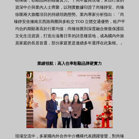
資深中介與業內人士齊聚，以翔實數據印證了尚臻靜安、尚臻
徐匯兩大旗艦項目的持續領跑態勢。業內專家分析指出：「尚
臻靜安坐擁南京西路商圈與多軌交 TOD 立體交通優勢，租戶平
均合約期顯著高於行業均值；尚臻徐匯則深度融合衡復保護區
文化生活資源，打造出滋養日常的詩意棲居地，成為國內外旅
居家庭的長居首選，部分家庭更是連續多年選擇在此紮根。」
業績領航：高入住率彰顯品牌硬實力
現場交流中，多家國內外合作中介機構代表踴躍發聲，對尚臻