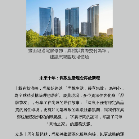
畫面經過電腦修飾，具體以實際交付為準，
建議您親臨現場體驗
未來十年：雋致生活理念再啟新程
十載春秋流轉，尚臻始終以 「尚悅生活，臻享雋致」 為初心，
為全球精英構築理想居所。慶典現場，多位資深住客化身 「品
牌摯友」，分享了在尚臻的居住故事：「這裏不僅有穩定高品
質的居住環境，更有如同鄰裏般的溫暖社群氛圍，讓我們在異
鄉也能感受到家的歸屬感。」 字裏行間的認可，印證了尚臻
「異地之家」 的服務沈澱。
立足十周年新起點，尚臻將繼續深化服務內核，以更成熟的運