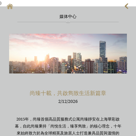
)
媒体中心
首頁
上海酒店式公寓
上海酒店式公寓月租
上海service apartment
上海短租
靜安區酒店
尚臻十載，共啟雋致生活新篇章
上海徐匯區酒店
2/12/2026
2015年，尚臻首個高品質服務式公寓尚臻靜安在上海華彩啟
幕，自此尚臻秉持「尚悅生活，臻享雋致」的核心理念，十年
來始終致力於為全球精英及旅居人士打造兼具品質與溫情的