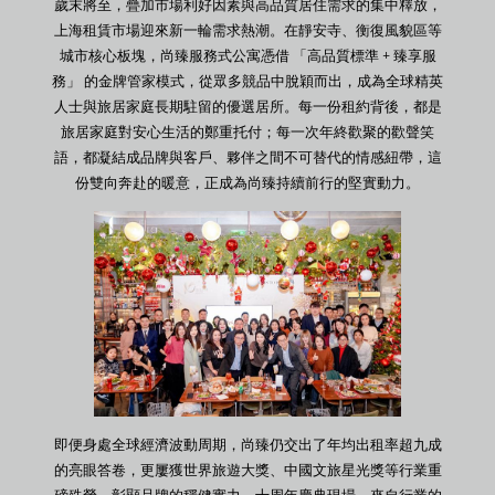
歲末將至，疊加市場利好因素與高品質居住需求的集中釋放，
上海租賃市場迎來新一輪需求熱潮。在靜安寺、衡復風貌區等
城市核心板塊，尚臻服務式公寓憑借 「高品質標準 + 臻享服
務」 的金牌管家模式，從眾多競品中脫穎而出，成為全球精英
人士與旅居家庭長期駐留的優選居所。每一份租約背後，都是
旅居家庭對安心生活的鄭重托付；每一次年終歡聚的歡聲笑
語，都凝結成品牌與客戶、夥伴之間不可替代的情感紐帶，這
份雙向奔赴的暖意，正成為尚臻持續前行的堅實動力。
即便身處全球經濟波動周期，尚臻仍交出了年均出租率超九成
的亮眼答卷，更屢獲世界旅遊大獎、中國文旅星光獎等行業重
磅殊榮，彰顯品牌的穩健實力。十周年慶典現場，來自行業的