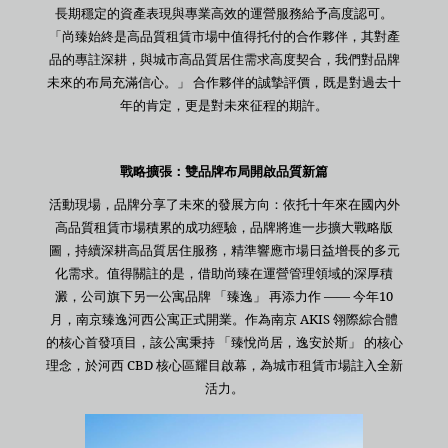
長期穩定的資產表現與專業高效的運營服務給予高度認可。
「尚臻始終是高品質租賃市場中值得托付的合作夥伴，其對產
品的專註深耕，與城市高品質居住需求高度契合，我們對品牌
未來的布局充滿信心。」 合作夥伴的誠摯評價，既是對過去十
年的肯定，更是對未來征程的期許。
戰略擴張：雙品牌布局開啟品質新篇
活動現場，品牌分享了未來的發展方向：依托十年來在國內外
高品質租賃市場積累的成功經驗，品牌將進一步擴大戰略版
圖，持續深耕高品質居住服務，精準響應市場日益增長的多元
化需求。值得關註的是，借助尚臻在運營管理領域的深厚積
澱，公司旗下另一公寓品牌 「臻逸」 再添力作 —— 今年10
月，南京臻逸河西公寓正式開業。作為南京 AKIS 翎際綜合體
的核心首發項目，該公寓秉持 「臻悅尚居，逸安於斯」 的核心
理念，於河西 CBD 核心區耀目啟幕，為城市租賃市場註入全新
活力。